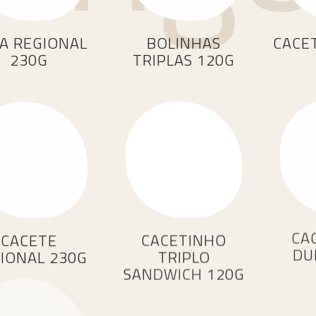
Tartes
A REGIONAL
BOLINHAS
CACE
5 prod.
230G
TRIPLAS 120G
Tortas
7 prod.
CACETE
CACETINHO
CA
IONAL 230G
TRIPLO
DU
SANDWICH 120G