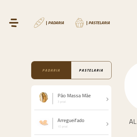
| PADARIA
| PASTELARIA
PADARIA
PASTELARIA
Pão Massa Mãe
3 prod.
A
Arregueifado
10 prod.