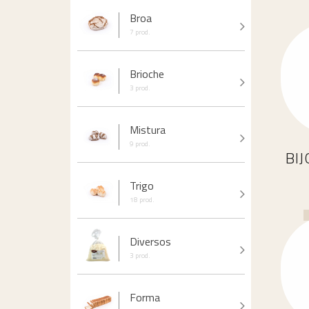
Broa
7 prod.
Brioche
3 prod.
Mistura
9 prod.
BI
Trigo
18 prod.
CONTACTOS
Diversos
3 prod.
LOGIN
Forma